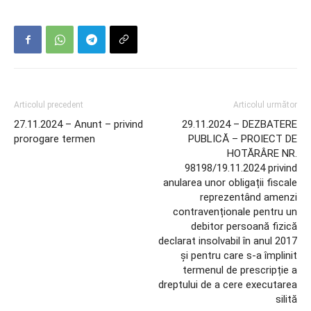
Articolul precedent
Articolul următor
27.11.2024 – Anunt – privind
29.11.2024 – DEZBATERE
prorogare termen
PUBLICĂ – PROIECT DE
HOTĂRÂRE NR.
98198/19.11.2024 privind
anularea unor obligații fiscale
reprezentând amenzi
contravenționale pentru un
debitor persoană fizică
declarat insolvabil în anul 2017
și pentru care s-a împlinit
termenul de prescripție a
dreptului de a cere executarea
silită