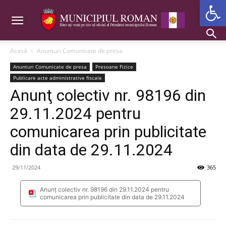
Deschide b
Acasă
Anunturi Comunicate de presa
Anunturi Comunicate de presa
Presoane Fizice
Publicare acte administrative fiscale
Anunţ colectiv nr. 98196 din
29.11.2024 pentru
comunicarea prin publicitate
din data de 29.11.2024
29/11/2024
365
Anunţ colectiv nr. 98196 din 29.11.2024 pentru
comunicarea prin publicitate din data de 29.11.2024