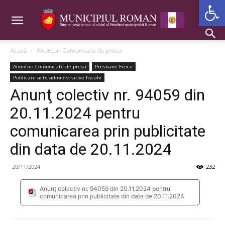
Deschide b
Acasă
Anunturi Comunicate de presa
Anunturi Comunicate de presa
Presoane Fizice
Publicare acte administrative fiscale
Anunţ colectiv nr. 94059 din
20.11.2024 pentru
comunicarea prin publicitate
din data de 20.11.2024
20/11/2024
232
Anunţ colectiv nr. 94059 din 20.11.2024 pentru
comunicarea prin publicitate din data de 20.11.2024