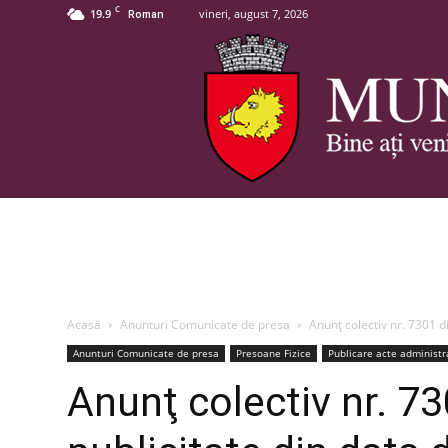
C
19.9
vineri, august 7, 2026
Roman
Acasă
Anunturi Comunicate de presa
Anunţ colectiv nr. 7301 d
Anunturi Comunicate de presa
Presoane Fizice
Publicare acte administra
Anunţ colectiv nr. 7