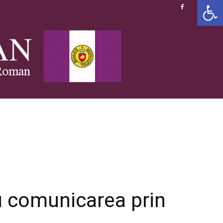
Deschide b
u comunicarea prin