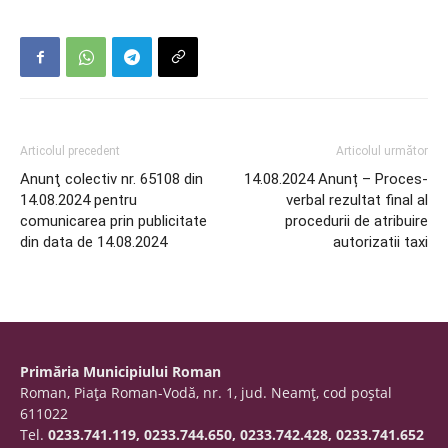
Articolul precedent
Articolul următor
Anunţ colectiv nr. 65108 din
14.08.2024 Anunț – Proces-
14.08.2024 pentru
verbal rezultat final al
comunicarea prin publicitate
procedurii de atribuire
din data de 14.08.2024
autorizatii taxi
Primăria Municipiului Roman
Roman, Piaţa Roman-Vodă, nr. 1, jud. Neamţ, cod poştal
611022
Tel.
0233.741.119, 0233.744.650, 0233.742.428, 0233.741.652