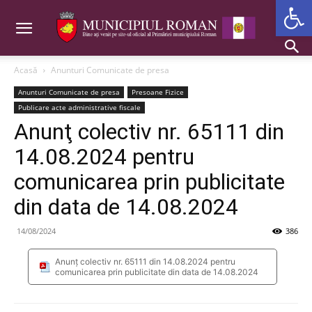
Deschide b
Acasă
Anunturi Comunicate de presa
Anunturi Comunicate de presa
Presoane Fizice
Publicare acte administrative fiscale
Anunţ colectiv nr. 65111 din
14.08.2024 pentru
comunicarea prin publicitate
din data de 14.08.2024
14/08/2024
386
Anunţ colectiv nr. 65111 din 14.08.2024 pentru
comunicarea prin publicitate din data de 14.08.2024