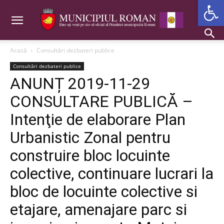
Deschide b
Acasă
Consultări dezbateri publice
Consultări dezbateri publice
ANUNȚ 2019-11-29
CONSULTARE PUBLICĂ –
Intenţie de elaborare Plan
Urbanistic Zonal pentru
construire bloc locuinte
colective, continuare lucrari la
bloc de locuinte colective si
etajare, amenajare parc si