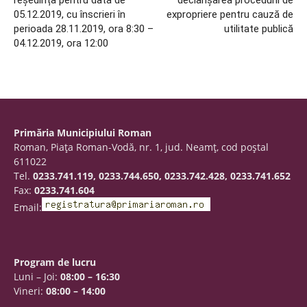
reședința pentru data de
declanşarea procedurii de
05.12.2019, cu înscrieri în
expropriere pentru cauză de
perioada 28.11.2019, ora 8:30 –
utilitate publică
04.12.2019, ora 12:00
Primăria Municipiului Roman
Roman, Piaţa Roman-Vodă, nr. 1, jud. Neamţ, cod poştal
611022
Tel.
0233.741.119, 0233.744.650, 0233.742.428, 0233.741.652
Fax:
0233.741.604
Email:
Program de lucru
Luni – Joi:
08:00 – 16:30
Vineri:
08:00 – 14:00