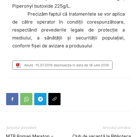
Piperonyl butoxide 225g/L.
Precizăm
faptul că tratamentele se vor aplica
de către operator în condiții corespunzătoare,
respectând prevederile legale de protecție a
mediului, a sănătății și securității populației,
conform fişei de avizare a produsului
Anunț -15.07.2019 dezinsecție in data de 18 iulie 2019
Articolul precedent
Articolul următor
MTB Roman Maraton –
Club de vacanţă la Biblioteca