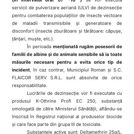
servicii de pulverizare aeriană (ULV) de dezinsecţie
pentru combaterea populaţiilor de insecte vectoare
de maladii transmisibile şi generatoare de
disconfort (insecte zburătoare şi târâtoare: căpuşe,
ţânţari, muşte, etc.).
În
perioada
menţionată rugăm posesorii de
familii de albine şi de animale sensibile să ia toate
măsurile necesare pentru a evita orice tip de
incident
, în caz contrar, Municipiul Roman şi S.C.
FLAICOR SERV S.R.L. sunt absolvite de orice
responsabilitate.
Lucrările
de dezinsecţie vor fi executate cu
produsul K-Othrine Profi EC 250, substanţă
omologată de către Ministerul Sănătăţii, aflându-se
înscrisă în Registrul naţional al produselor biocide
şi care face parte din grupa III de toxiciate.
Substanţele
active sunt: Deltamethrin 25g/L,