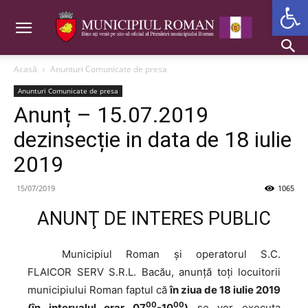
Deschide b
Acasă
Anunturi Comunicate de presa
Anunturi Comunicate de presa
Anunț – 15.07.2019
dezinsecție in data de 18 iulie
2019
15/07/2019
1065
ANUNŢ DE INTERES PUBLIC
Municipiul
Roman şi operatorul S.C.
FLAICOR SERV S.R.L. Bacău, anunţă toţi locuitorii
municipiului Roman faptul că
în ziua de 18 iulie 2019
00
00
(în intervalul orar 07
-10
)
se vor executa