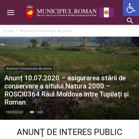
Deschide b
Acasă
Anunturi Comunicate de presa
Anunturi Comunicate de presa
Anunț 10.07.2020 – asigurarea stării de
conservare a sitului Natura 2000 –
ROSCI0364 Râul Moldova între Tupilați și
Roman
10/07/2020
1163
ANUNŢ DE INTERES PUBLIC