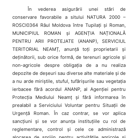
În
vederea asigurării unei stări de
conservare favorabile a sitului NATURA 2000 –
ROSCI0364 Râul Moldova între Tupilați și Roman,
MUNICIPIUL ROMAN şi AGENȚIA NAȚIONALĂ
PENTRU ARII PROTEJATE (ANANP), SERVICIUL
TERITORIAL NEAMȚ, anunţă toţi proprietarii și
deținătorii, sub orice formă, de terenuri agricole și
non-agricole despre obligația de a nu realiza
depozite de deșeuri sau diverse alte materiale și de
a nu arde miriștile, stuful, tufărișurile sau vegetația
ierbacee fără acordul ANANP, al Agenției pentru
Protecția Mediului Neamț și fără informarea în
prealabil a Serviciului Voluntar pentru Situații de
Urgență Roman. În caz contrar, se vor aplica
sancțiuni și se vor anunța instituțiile cu rol de
reglementare, control și cele ce administrază
alocarea de sprijin pentru activitățile agricole și