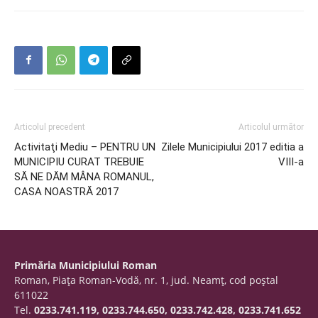
Articolul precedent
Articolul următor
Activitaţi Mediu – PENTRU UN
Zilele Municipiului 2017 editia a
MUNICIPIU CURAT TREBUIE
VIII-a
SĂ NE DĂM MÂNA ROMANUL,
CASA NOASTRĂ 2017
Primăria Municipiului Roman
Roman, Piaţa Roman-Vodă, nr. 1, jud. Neamţ, cod poştal
611022
Tel.
0233.741.119, 0233.744.650, 0233.742.428, 0233.741.652