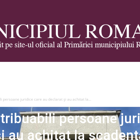
Municipiul
 persoane juridice care au declarat și au achitat la...
dministrative fiscale
ribuabili persoane jur
Roman
i au achitat la scadenț