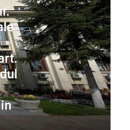
r.
ale
art.
dul
din