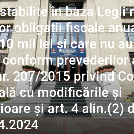
 stabilite în baza Legii n
r obligații fiscale anu
0 mii lei și care nu au
, conform prevederilor 
r. 207/2015 privind Co
lă cu modificările și
oare și art. 4 alin.(2) 
04.2024