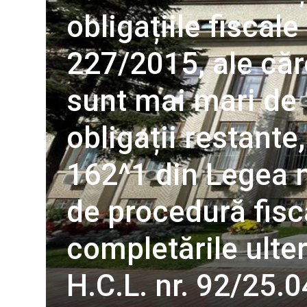
obligațiile fiscale
227/2015, ale căro
sunt mai mari de 1
obligații restante
162^1 din Legea n
de procedură fisca
completările ulteri
H.C.L. nr. 92/25.