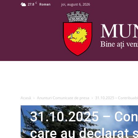
C
27.8
joi, august 6, 2026
Roman
Acasă
Anunturi Comunicate de presa
31.10.2025 – Contribuabili
Anunturi Comunicate de presa
Persoane Juridice
Publicare acte a
31.10.2025 – Cont
care au declarat ș