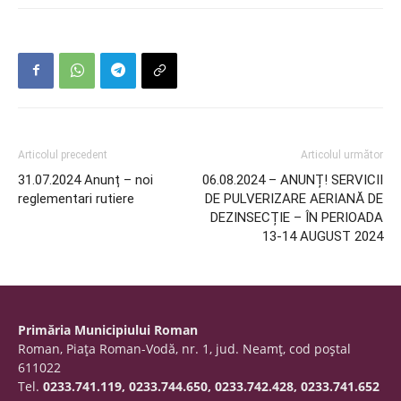
Articolul precedent
Articolul următor
31.07.2024 Anunț – noi
06.08.2024 – ANUNȚ! SERVICII
reglementari rutiere
DE PULVERIZARE AERIANĂ DE
DEZINSECȚIE – ÎN PERIOADA
13-14 AUGUST 2024
Primăria Municipiului Roman
Roman, Piaţa Roman-Vodă, nr. 1, jud. Neamţ, cod poştal
611022
Tel.
0233.741.119, 0233.744.650, 0233.742.428, 0233.741.652