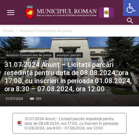
Deschide b
Acasă
Anunturi Comunicate de presa
Anunturi Comunicate de presa
anunțuri parcări
31.07.2024 Anunț – Licitații parcări
reședință pentru data de 08.08.2024, ora
17:00, cu înscrieri în perioada 01.08.2024,
ora 8:30 – 07.08.2024, ora 12:00
31/07/2024
393
31.07.2024 Anunț - Licitații parcări reședință pentru
data de 08.08.2024, ora 17:00, cu înscrieri în perioada
01.08.2024, ora 8:30 – 07.08.2024, ora 12:00