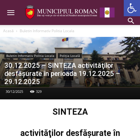
Deschide b
Acasă
Buletin Informativ Politia Locala
Buletin Informativ Politia Locala
Poliția Locală
30.12.2025 – SINTEZA activităţilor
desfăşurate în perioada 19.12.2025 –
29.12.2025
30/12/2025
329
SINTEZA
activităţilor desfăşurate în