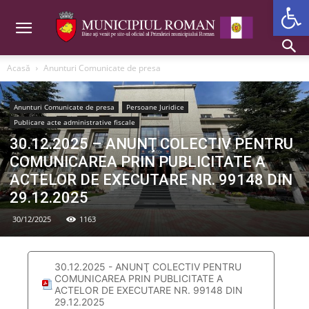
Deschide b
Acasă
Anunturi Comunicate de presa
Anunturi Comunicate de presa
Persoane Juridice
Publicare acte administrative fiscale
30.12.2025 – ANUNŢ COLECTIV PENTRU
COMUNICAREA PRIN PUBLICITATE A
ACTELOR DE EXECUTARE NR. 99148 DIN
29.12.2025
30/12/2025
1163
30.12.2025 - ANUNŢ COLECTIV PENTRU
COMUNICAREA PRIN PUBLICITATE A
ACTELOR DE EXECUTARE NR. 99148 DIN
29.12.2025