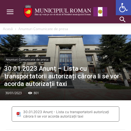
Deschide b
Acasă
Anunturi Comunicate de presa
Anunturi Comunicate de presa
30.01.2023 Anunț – Lista cu
transportatorii autorizați cărora li se vor
acorda autorizații taxi
30/01/2023
801
30.01.2023 Anunț - Lista cu transportatorii autorizați
cărora li se vor acorda autorizații taxi