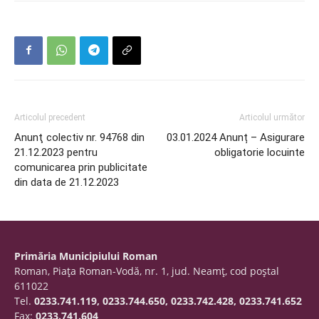
Articolul precedent
Articolul următor
Anunţ colectiv nr. 94768 din
03.01.2024 Anunț – Asigurare
21.12.2023 pentru
obligatorie locuinte
comunicarea prin publicitate
din data de 21.12.2023
Primăria Municipiului Roman
Roman, Piaţa Roman-Vodă, nr. 1, jud. Neamţ, cod poştal
611022
Tel.
0233.741.119, 0233.744.650, 0233.742.428, 0233.741.652
Fax:
0233.741.604