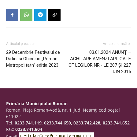
Articolul precedent
Articolul următor
29 Decembrie Festivalul de
03.01.2024 ANUNȚ –
Datini si Obiceiuri „Roman
ACHITARE AMENZI APLICATE
Metropolitatn” editia 2023
CF LEGILOR NR.- LE 207 ȘI 227
DIN 2015
Primăria Municipiului Roman
Roman, Piaţa Roman-Vodă, nr. 1, jud. Neamţ, cod poştal
611022
Tel.
0233.741.119, 0233.744.650, 0233.742.428, 0233.741.652
Fax:
0233.741.604
Email: