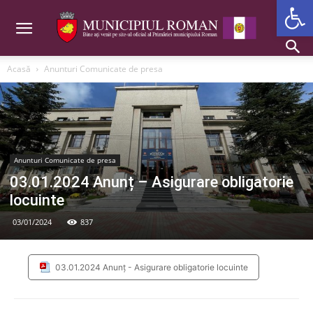
Deschide b
Acasă
Anunturi Comunicate de presa
Anunturi Comunicate de presa
03.01.2024 Anunț – Asigurare obligatorie
locuinte
03/01/2024
837
03.01.2024 Anunț - Asigurare obligatorie locuinte