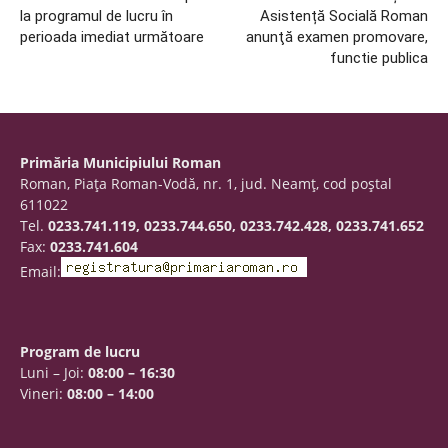
la programul de lucru în
Asistență Socială Roman
perioada imediat următoare
anunţă examen promovare,
functie publica
Primăria Municipiului Roman
Roman, Piaţa Roman-Vodă, nr. 1, jud. Neamţ, cod poştal
611022
Tel.
0233.741.119, 0233.744.650, 0233.742.428, 0233.741.652
Fax:
0233.741.604
Email:
Program de lucru
Luni – Joi:
08:00 – 16:30
Vineri:
08:00 – 14:00