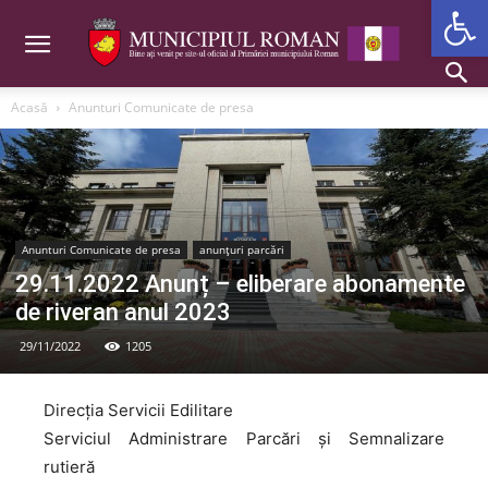
Deschide b
Acasă
Anunturi Comunicate de presa
Anunturi Comunicate de presa
anunțuri parcări
29.11.2022 Anunț – eliberare abonamente
de riveran anul 2023
29/11/2022
1205
Direcția Servicii Edilitare
Serviciul Administrare Parcări și Semnalizare
rutieră