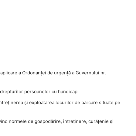
plicare a Ordonanţei de urgenţă a Guvernului nr.
drepturilor persoanelor cu handicap,
ntreţinerea şi exploatarea locurilor de parcare situate pe
ind normele de gospodărire, întreţinere, curăţenie şi