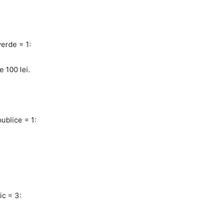
verde = 1:
e 100 lei.
ublice = 1:
ic = 3: