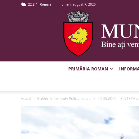
C
22.2
vineri, august 7, 2026
Roman
PRIMĂRIA ROMAN
INFORMAȚ
Acasă
Buletin Informativ Politia Locala
29.05.2026 – SINTEZA ac