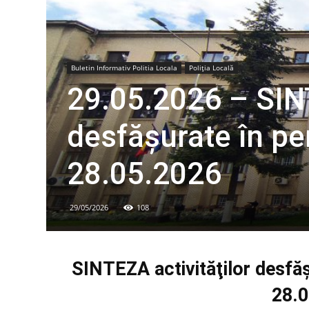
Buletin Informativ Politia Locala
Poliția Locală
29.05.2026 – SINT
desfăşurate în p
28.05.2026
29/05/2026
108
SINTEZA
activităţilor desf
28.