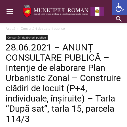
Deschide b
Acasă
Consultări dezbateri publice
Consultări dezbateri publice
28.06.2021 – ANUNȚ
CONSULTARE PUBLICĂ –
Intenţie de elaborare Plan
Urbanistic Zonal – Construire
clădiri de locuit (P+4,
individuale, înșiruite) – Tarla
“După sat”, tarla 15, parcela
114/3