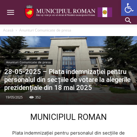
Deschide b
Acasă
Anunturi Comunicate de presa
Anunturi Comunicate de presa
28-05-2025 – Plata indemnizației pentru
personalul din secțiile de votare la alegerile
prezidențiale din 18 mai 2025
19/05/2025
352
MUNICIPIUL ROMAN
Plata indemnizației pentru personalul din secțiile de