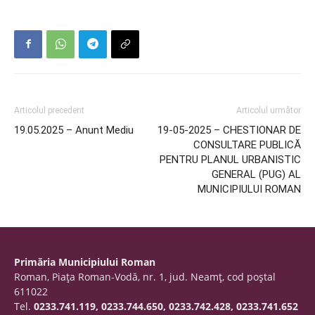
Articolul precedent
Articolul următor
19.05.2025 – Anunt Mediu
19-05-2025 – CHESTIONAR DE
CONSULTARE PUBLICĂ
PENTRU PLANUL URBANISTIC
GENERAL (PUG) AL
MUNICIPIULUI ROMAN
Primăria Municipiului Roman
Roman, Piaţa Roman-Vodă, nr. 1, jud. Neamţ, cod poştal
611022
Tel.
0233.741.119, 0233.744.650, 0233.742.428, 0233.741.652