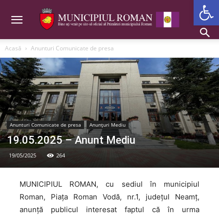
Deschide b
Acasă
Anunturi Comunicate de presa
Anunturi Comunicate de presa
Anunțuri Mediu
19.05.2025 – Anunt Mediu
19/05/2025
264
MUNICIPIUL ROMAN, cu sediul în municipiul
Roman, Piața Roman Vodă, nr.1, judeţul Neamţ,
anunţă publicul interesat faptul că în urma