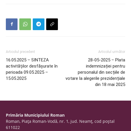
Articolul precedent
Articolul următor
16.05.2025 – SINTEZA
28-05-2025 – Plata
activităţilor desfăşurate în
indemnizației pentru
perioada 09.05.2025 –
personalul din secțiile de
15.05.2025
votare la alegerile prezidențiale
din 18 mai 2025
Primăria Municipiului Roman
Roman, Piaţa Roman-Vodă, nr. 1, jud. Neamţ, cod poştal
611022