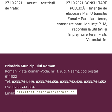
27.10.2021 – Anunt – restricții
27.10.2021 CONSULTARE
de trafic
PUBLICĂ – Intenţie de
elaborare Plan Urbanistic
Zonal – Parcelare teren,
construire patru locuințe P+M,
racorduri la utilități și
împrejmuire teren – str.
Viitorului, fn.
Primăria Municipiului Roman
Roman, Piaţa Roman-Vodă, nr. 1, jud. Neamţ, cod poştal
611022
Tel.
0233.741.119, 0233.744.650, 0233.742.428, 0233.741.652
Fax:
0233.741.604
Email: