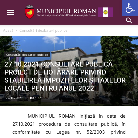
Deschide b
Acasă
Consultări dezbateri publice
Consultări dezbateri publice
27.10.2021 CONSULTARE PUBLICĂ –
PROIECT DE HOTĂRÂRE PRIVIND
STABILIREA IMPOZITELOR ȘI TAXELOR
LOCALE PENTRU ANUL 2022
27/10/2021
922
MUNICIPIUL
ROMAN inițiază în data de
27.10.2021 procedura de consultare publică, în
conformitate cu Legea nr. 52/2003 privind