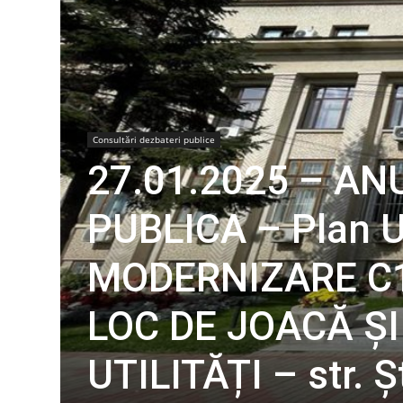
Consultări dezbateri publice
27.01.2025 – AN
PUBLICA – Plan U
MODERNIZARE C
LOC DE JOACĂ Ș
UTILITĂȚI – str. Ș