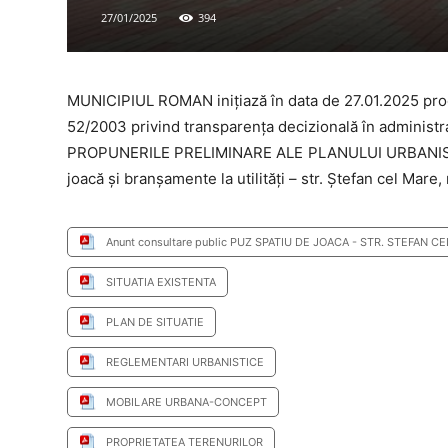
27/01/2025
394
MUNICIPIUL ROMAN inițiază în data de 27.01.2025 proc
52/2003 privind transparența decizională în administra
PROPUNERILE PRELIMINARE ALE PLANULUI URBANISTIC
joacă și branșamente la utilități – str. Ștefan cel Mare,
Anunt consultare public PUZ SPATIU DE JOACA - STR. STEFAN C
SITUATIA EXISTENTA
PLAN DE SITUATIE
REGLEMENTARI URBANISTICE
MOBILARE URBANA-CONCEPT
PROPRIETATEA TERENURILOR