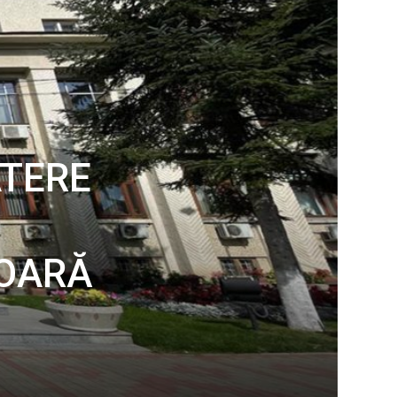
ATERE
IOARĂ