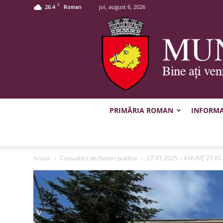
C
26.4
joi, august 6, 2026
Roman
PRIMĂRIA ROMAN
INFORMAȚ
Acasă
Consultări dezbateri publice
27.01.2025 – ANUNȚ 27.01