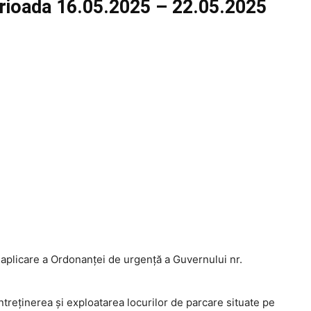
perioada 16.05.2025 – 22.05.2025
plicare a Ordonanţei de urgenţă a Guvernului nr.
ntreţinerea şi exploatarea locurilor de parcare situate pe