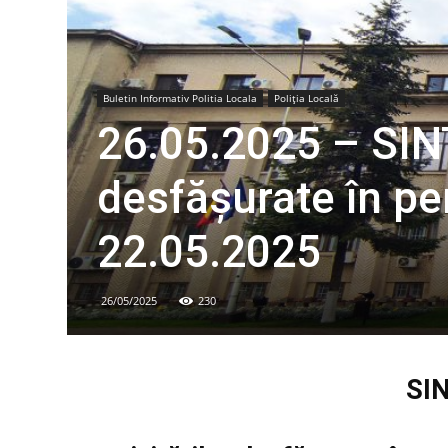
Buletin Informativ Politia Locala
Poliția Locală
26.05.2025 – SINT
desfăşurate în p
22.05.2025
26/05/2025
230
SI