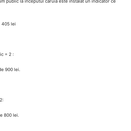
m public la începutul căruia este instalat un indicator ce
 405 lei
c = 2 :
de 900 lei.
2:
e 800 lei.