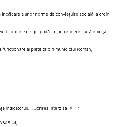
 încălcare a unor norme de convieţuire socială, a ordinii
ind normele de gospodărire, întreţinere, curăţenie şi
 funcționare al piețelor din municipiul Roman,
a indicatorului „Oprirea Interzisă” = 11:
3645 lei,