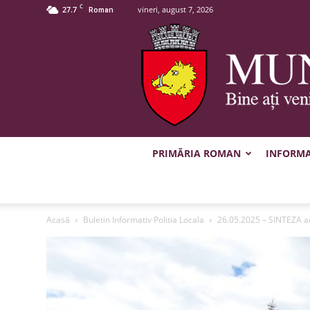
C
27.7
vineri, august 7, 2026
Roman
PRIMĂRIA ROMAN
INFORMAȚ
Acasă
Buletin Informativ Politia Locala
26.05.2025 – SINTEZA ac