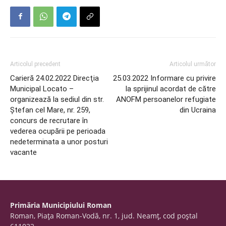
Articolul precedent
Articolul următor
Carieră 24.02.2022 Direcţia
25.03.2022 Informare cu privire
Municipal Locato –
la sprijinul acordat de către
organizează la sediul din str.
ANOFM persoanelor refugiate
Ştefan cel Mare, nr. 259,
din Ucraina
concurs de recrutare în
vederea ocupării pe perioada
nedeterminata a unor posturi
vacante
Primăria Municipiului Roman
Roman, Piaţa Roman-Vodă, nr. 1, jud. Neamţ, cod poştal