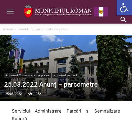
Deschide b
Acasă
Anunturi Comunicate de presa
Anunturi Comunicate de presa
anunțuri parcări
25.03.2022 Anunț – parcometre
25/03/2022
1032
Serviciul Administrare Parcări și Semnalizare
Rutieră