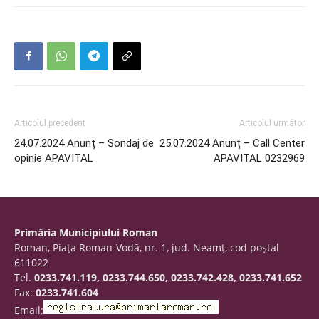
Articolul precedent
Articolul următor
24.07.2024 Anunț – Sondaj de
25.07.2024 Anunț – Call Center
opinie APAVITAL
APAVITAL 0232969
Primăria Municipiului Roman
Roman, Piaţa Roman-Vodă, nr. 1, jud. Neamţ, cod poştal
611022
Tel.
0233.741.119, 0233.744.650, 0233.742.428, 0233.741.652
Fax:
0233.741.604
Email: