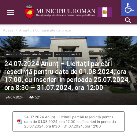
Deschide b
Acasă
Anunturi Comunicate de presa
Anunturi Comunicate de presa
anunțuri parcări
24.07.2024 Anunț – Licitații parcări
reședință pentru data de 01.08.2024, ora
17:00, cu înscrieri în perioada 25.07.2024,
ora 8:30 – 31.07.2024, ora 12:00
24/07/2024
521
24.07.2024 Anunț - Licitații parcări reședință pentru
data de 01.08.2024, ora 17:00, cu înscrieri în perioada
25.07.2024, ora 8:30 – 31.07.2024, ora 12:00