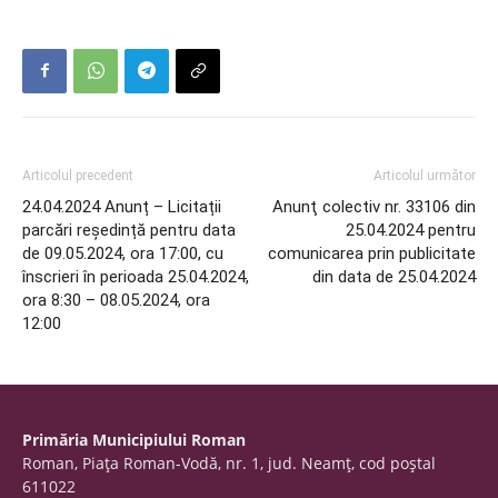
Articolul precedent
Articolul următor
24.04.2024 Anunț – Licitații
Anunţ colectiv nr. 33106 din
parcări reședință pentru data
25.04.2024 pentru
de 09.05.2024, ora 17:00, cu
comunicarea prin publicitate
înscrieri în perioada 25.04.2024,
din data de 25.04.2024
ora 8:30 – 08.05.2024, ora
12:00
Primăria Municipiului Roman
Roman, Piaţa Roman-Vodă, nr. 1, jud. Neamţ, cod poştal
611022