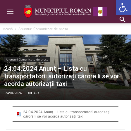
Deschide b
Acasă
Anunturi Comunicate de presa
Anunturi Comunicate de presa
24.04.2024 Anunț – Lista cu
transportatorii autorizați cărora li se vor
acorda autorizații taxi
24/04/2024
453
24.04.2024 Anunț - Lista cu transportatorii autorizați
cărora li se vor acorda autorizații taxi