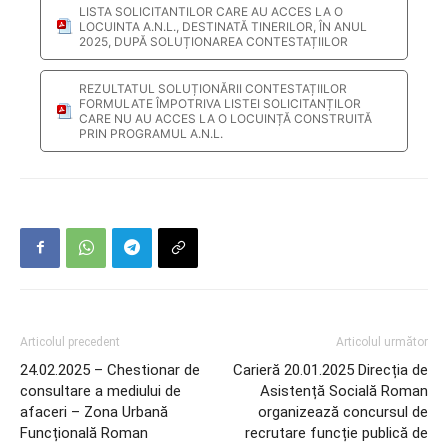
LISTA SOLICITANTILOR CARE AU ACCES LA O
LOCUINTA A.N.L., DESTINATĂ TINERILOR, ÎN ANUL
2025, DUPĂ SOLUȚIONAREA CONTESTAȚIILOR
REZULTATUL SOLUȚIONĂRII CONTESTAȚIILOR
FORMULATE ÎMPOTRIVA LISTEI SOLICITANȚILOR
CARE NU AU ACCES LA O LOCUINȚĂ CONSTRUITĂ
PRIN PROGRAMUL A.N.L.
Articolul precedent
Articolul următor
24.02.2025 – Chestionar de
Carieră 20.01.2025 Direcția de
consultare a mediului de
Asistență Socială Roman
afaceri – Zona Urbană
organizează concursul de
Funcțională Roman
recrutare funcție publică de