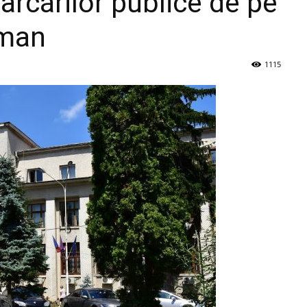
arcărilor publice de pe
oman
1115