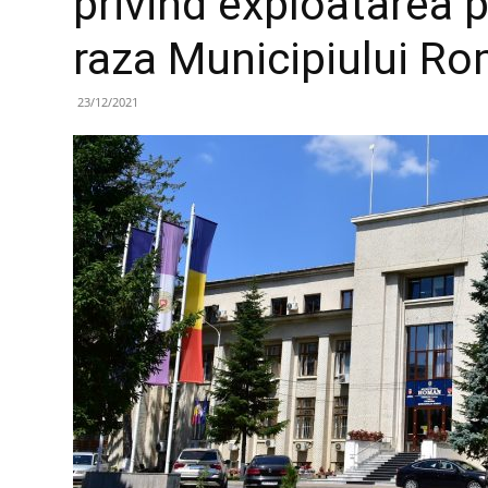
privind exploatarea p
raza Municipiului R
23/12/2021