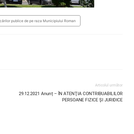
rcărilor publice de pe raza Municipiului Roman
Articolul următor
29.12.2021 Anunț – ÎN ATENŢIA CONTRIBUABILILOR
PERSOANE FIZICE ŞI JURIDICE