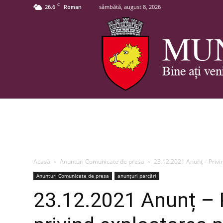
C
26.6
sâmbătă, august 8, 2026
Roman
Acasă
Anunturi Comunicate de presa
23.12.2021 Anunț – Privin
Anunturi Comunicate de presa
anunțuri parcări
23.12.2021 Anunț – Pr