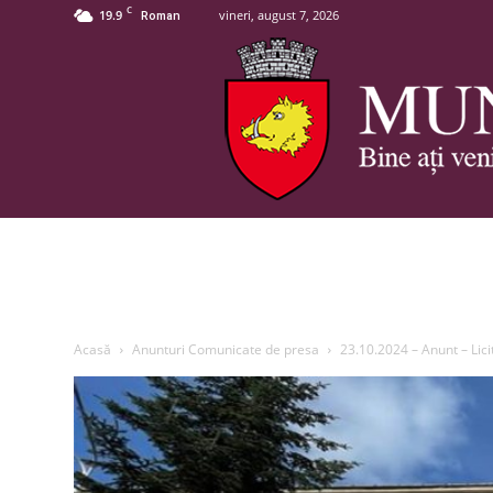
C
19.9
vineri, august 7, 2026
Roman
Acasă
Anunturi Comunicate de presa
23.10.2024 – Anunt – Lici