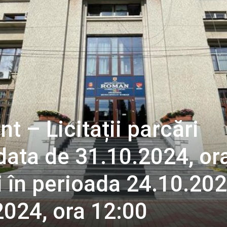
t – Licitații parcări
data de 31.10.2024, or
i în perioada 24.10.202
2024, ora 12:00