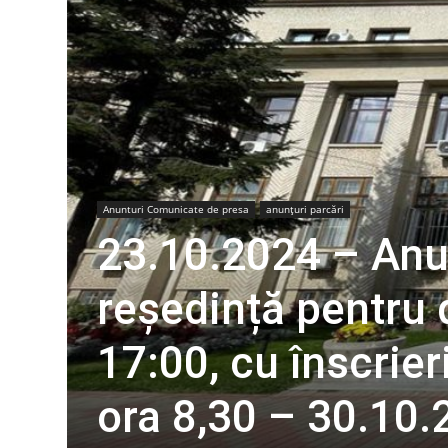
Anunturi Comunicate de presa
anunțuri parcări
23.10.2024 – Anun
reședință pentru 
17:00, cu înscrier
ora 8,30 – 30.10.