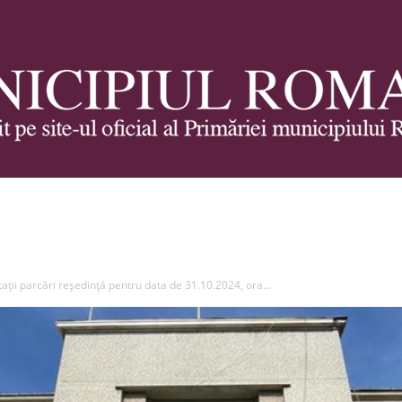
Municipiul
tații parcări reședință pentru data de 31.10.2024, ora...
Roman