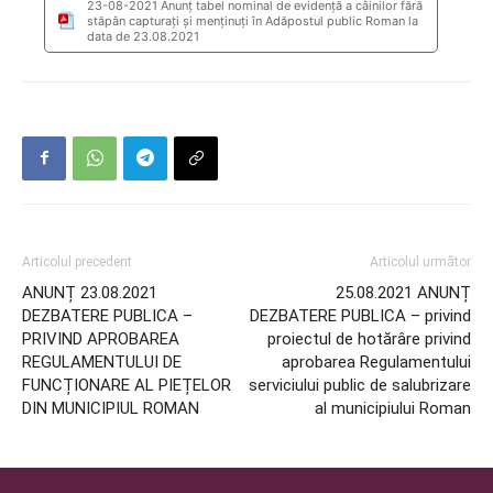
23-08-2021 Anunţ tabel nominal de evidență a câinilor fără
stăpân capturați și menținuți în Adăpostul public Roman la
data de 23.08.2021
Articolul precedent
Articolul următor
ANUNȚ 23.08.2021
25.08.2021 ANUNȚ
DEZBATERE PUBLICA –
DEZBATERE PUBLICA – privind
PRIVIND APROBAREA
proiectul de hotărâre privind
REGULAMENTULUI DE
aprobarea Regulamentului
FUNCȚIONARE AL PIEȚELOR
serviciului public de salubrizare
DIN MUNICIPIUL ROMAN
al municipiului Roman