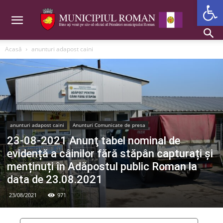
Deschide b
Acasă
anunturi adapost caini
anunturi adapost caini
Anunturi Comunicate de presa
23-08-2021 Anunţ tabel nominal de
evidență a câinilor fără stăpân capturați și
menținuți în Adăpostul public Roman la
data de 23.08.2021
23/08/2021
971