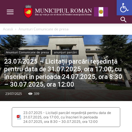
Deschide b
Acasă
Anunturi Comunicate de presa
Anunturi Comunicate de presa
anunțuri parcări
23.07.2025 – Licitații parcări reședință
pentru data de 31.07.2025, ora 17:00, cu
înscrieri în perioada 24.07.2025, ora 8:30
– 30.07.2025, ora 12:00
23/07/2025
339
23.07.2025 - Licitații parcări reședință pentru data de
31.07.2025, ora 17:00, cu înscrieri în perioada
24.07.2025, ora 8:30 – 30.07.2025, ora 12:00