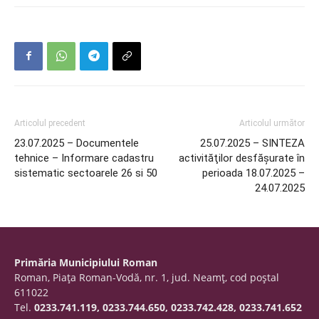
Articolul precedent
Articolul următor
23.07.2025 – Documentele
25.07.2025 – SINTEZA
tehnice – Informare cadastru
activităţilor desfăşurate în
sistematic sectoarele 26 si 50
perioada 18.07.2025 –
24.07.2025
Primăria Municipiului Roman
Roman, Piaţa Roman-Vodă, nr. 1, jud. Neamţ, cod poştal
611022
Tel.
0233.741.119, 0233.744.650, 0233.742.428, 0233.741.652