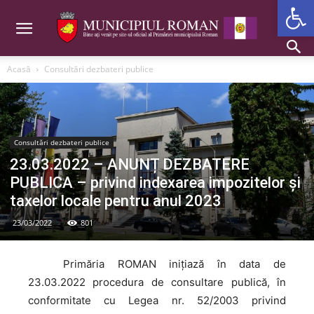
Deschide b
Acasă
Consultări dezbateri publice
Consultări dezbateri publice
23.03.2022 – ANUNȚ DEZBATERE
PUBLICA – privind indexarea impozitelor și
taxelor locale pentru anul 2023
23/03/2022
801
Primăria
ROMAN inițiază în data de
23.03.2022 procedura de consultare publică, în
conformitate cu Legea nr. 52/2003 privind