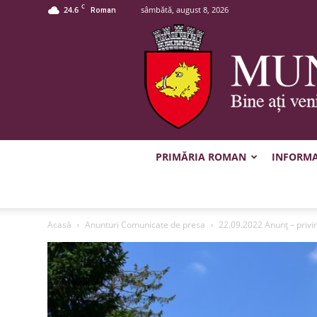
C
24.6
sâmbătă, august 8, 2026
Roman
PRIMĂRIA ROMAN
INFORMAȚ
Acasă
Anunturi Comunicate de presa
22.09.2022 Anunț – privin