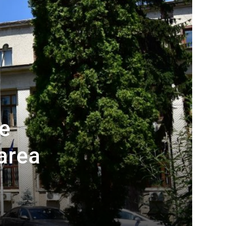
de
zarea