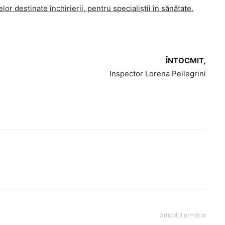
elor destinate închirierii, pentru specialiștii în sănătate.
ÎNTOCMIT,
Inspector Lorena Pellegrini
Articolul următor