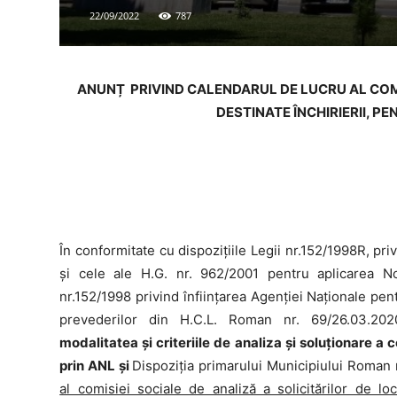
22/09/2022
787
ANUNȚ PRIVIND CALENDARUL DE LUCRU AL COM
DESTINATE ÎNCHIRIERII, PE
În conformitate cu dispozițiile Legii nr.152/1998R, pr
și cele ale H.G. nr. 962/2001 pentru aplicarea N
nr.152/1998 privind înființarea Agenției Naționale pent
prevederilor din H.C.L. Roman nr. 69/26.03.20
modalitatea și criteriile de analiza și soluționare a c
prin ANL și
Dispoziția primarului Municipiului Roman
al comisiei sociale de analiză a solicitărilor de lo