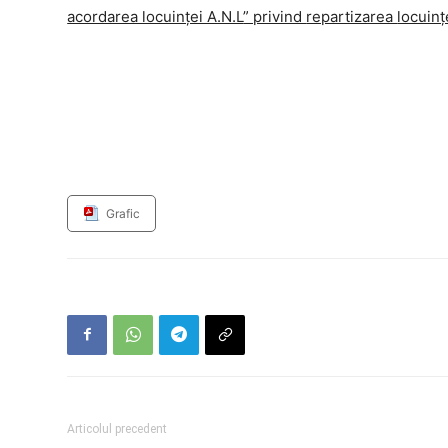
acordarea locuinței A.N.L
” privind
repartizarea
locuinț
Grafic
Articolul precedent