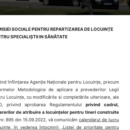
ISIEI SOCIALE PENTRU REPARTIZAREA DE LOCUINȚE
NTRU SPECIALIȘTII IN SĂNĂTATE
ivind înființarea Agenție Naționale pentru Locuințe, precum
ormelor Metodologice de aplicare a prevederilor Legii
ru Locuințe, cu modificările si completările ulterioare, ale
20, privind aprobarea Regulamentului
privind cadrul,
ererilor de atribuire a locuințelor pentru tineri construite
 nr. 895 din 15.09.2022, vă comunicăm
calendarul de lucru
cuințe, în vederea întocmirii „Listei de prioritate pentru