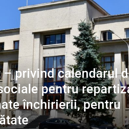
– privind calendarul 
 sociale pentru reparti
ate închirierii, pentru
nătate