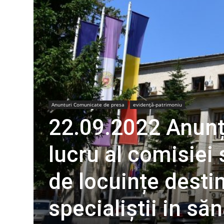
Anunturi Comunicate de presa
evidență-patrimoniu
22.09.2022 Anunț 
lucru al comisiei
de locuințe destin
specialiștii in să