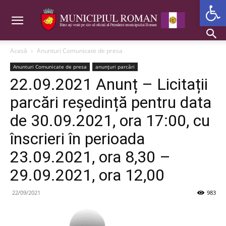
Deschide b
Acasă
Anunturi Comunicate de presa
Anunturi Comunicate de presa
anunțuri parcări
22.09.2021 Anunț – Licitații
parcări reședință pentru data
de 30.09.2021, ora 17:00, cu
înscrieri în perioada
23.09.2021, ora 8,30 –
29.09.2021, ora 12,00
22/09/2021
983