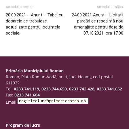
Articolul precedent
Articolul următor
20.09.2021 – Anunt – Tabel cu
24.09.2021 Anunț – Licitații
dosarele ce trebuiesc
parcări de reședință nou
actualizate pentru locuintele
amenajate pentru data de
sociale
07.10.2021, ora 17:00
Primăria Municipiului Roman
Roman, Piaţa Roman-Vodă, nr. 1, jud. Neamţ, cod poştal
611022
Tel.
0233.741.119, 0233.744.650, 0233.742.428, 0233.741.652
Fax:
0233.741.604
Email:
Program de lucru