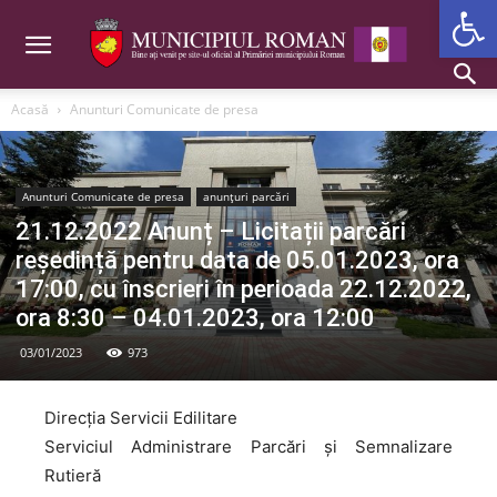
Deschide b
Acasă
Anunturi Comunicate de presa
Anunturi Comunicate de presa
anunțuri parcări
21.12.2022 Anunț – Licitații parcări
reședință pentru data de 05.01.2023, ora
17:00, cu înscrieri în perioada 22.12.2022,
ora 8:30 – 04.01.2023, ora 12:00
03/01/2023
973
Direcția Servicii Edilitare
Serviciul Administrare Parcări și Semnalizare
Rutieră