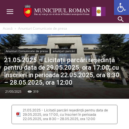
Deschide b
Acasă
Anunturi Comunicate de presa
Anunturi Comunicate de presa
anunțuri parcări
21.05.2025 – Licitații parcări reședință
pentru data de 29.05.2025, ora 17:00, cu
înscrieri în perioada 22.05.2025, ora 8:30
– 28.05.2025, ora 12:00
21/05/2025
319
21.05.2025 - Licitații parcări reședință pentru data de
29.05.2025, ora 17:00, cu înscrieri în perioada
22.05.2025, ora 8:30 – 28.05.2025, ora 12:00