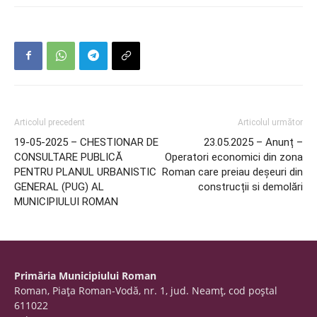
Articolul precedent
Articolul următor
19-05-2025 – CHESTIONAR DE
23.05.2025 – Anunț –
CONSULTARE PUBLICĂ
Operatori economici din zona
PENTRU PLANUL URBANISTIC
Roman care preiau deșeuri din
GENERAL (PUG) AL
construcții si demolări
MUNICIPIULUI ROMAN
Primăria Municipiului Roman
Roman, Piaţa Roman-Vodă, nr. 1, jud. Neamţ, cod poştal
611022