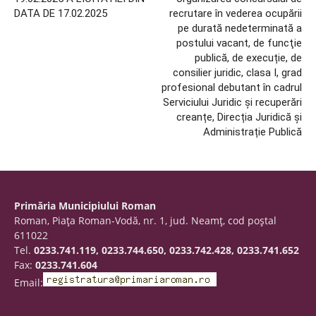
DATA DE 17.02.2025
recrutare în vederea ocupării
pe durată nedeterminată a
postului vacant, de funcţie
publică, de execuție, de
consilier juridic, clasa I, grad
profesional debutant în cadrul
Serviciului Juridic și recuperări
creanțe, Direcția Juridică și
Administrație Publică
Primăria Municipiului Roman
Roman, Piaţa Roman-Vodă, nr. 1, jud. Neamţ, cod poştal
611022
Tel.
0233.741.119, 0233.744.650, 0233.742.428, 0233.741.652
Fax:
0233.741.604
Email: