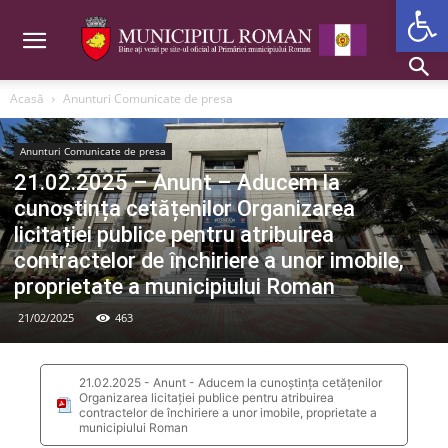
De
Acasă
Anunturi Comunicate de presa
Anunturi Comunicate de presa
21.02.2025 – Anunt – Aducem la
cunoștința cetățenilor Organizarea
licitației publice pentru atribuirea
contractelor de închiriere a unor imobile,
proprietate a municipiului Roman
21/02/2025
463
21.02.2025 - Anunt - Aducem la cunoștința cetățenilor
Organizarea licitației publice pentru atribuirea
contractelor de închiriere a unor imobile, proprietate a
municipiului Roman