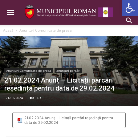
Deschide b
Acasă
Anunturi Comunicate de presa
Anunturi Comunicate de presa
anunțuri parcări
21.02.2024 Anunț – Licitații parcări
reședință pentru data de 29.02.2024
21/02/2024
563
21.02.2024 Anunț - Licitații parcări reședință pentru
data de 29.02.2024