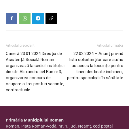
Articolul precedent
Articolul următor
Carieră 23.01.2024 Direcția de
22.02.2024 – Anunț privind
Asistență Socială Roman
lista solicitanților care au/nu
organizează la sediul instituției
au acces la locuințe pentru
din str. Alexandru cel Bun nr.3,
tineri destinate închirierii,
organizarea concurs de
pentru specialiștii în sănătate
ocupare a trei posturi vacante,
contractuale
Primăria Municipiului Roman
Roman, Piaţa Roman-Vodă, nr. 1, jud. Neamţ, cod poştal