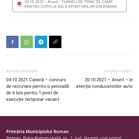
20.10.2021 - Anunț - TURNEU DE TENIS DE CÂMP
PENTRU COPII LA SALA SPORTURILOR DIN ROMAN
Articolul precedent
Articolul următor
04.10.2021 Carieră – concurs
20.10.2021 – Anunt – în
de recrutare pentru o perioadă
atenția conducatorilor auto
de 6 luni pentru 1 post de
execuție temporar vacant
Primăria Municipiului Roman
Roman, Piaţa Roman-Vodă, nr. 1, jud. Neamţ, cod poştal