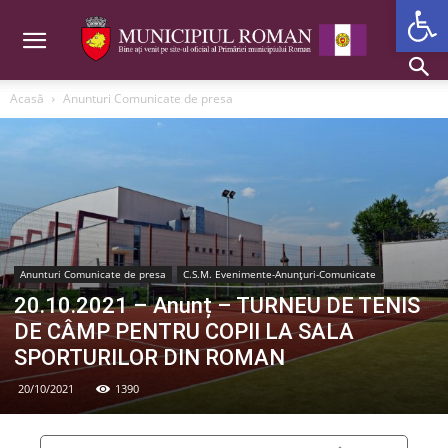
Deschide b
Acasă
Anunturi Comunicate de presa
Anunturi Comunicate de presa
C.S.M. Evenimente-Anunțuri-Comunicate
20.10.2021 – Anunț – TURNEU DE TENIS
DE CÂMP PENTRU COPII LA SALA
SPORTURILOR DIN ROMAN
20/10/2021
1390