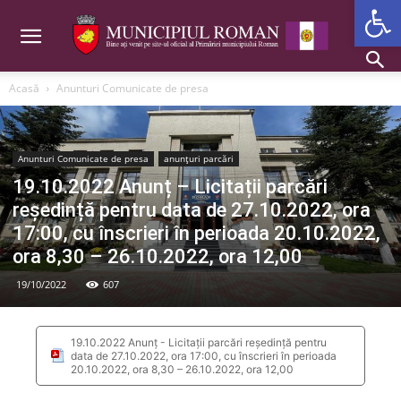
Deschide b
Acasă
Anunturi Comunicate de presa
Anunturi Comunicate de presa
anunțuri parcări
19.10.2022 Anunț – Licitații parcări
reședință pentru data de 27.10.2022, ora
17:00, cu înscrieri în perioada 20.10.2022,
ora 8,30 – 26.10.2022, ora 12,00
19/10/2022
607
19.10.2022 Anunț - Licitații parcări reședință pentru
data de 27.10.2022, ora 17:00, cu înscrieri în perioada
20.10.2022, ora 8,30 – 26.10.2022, ora 12,00