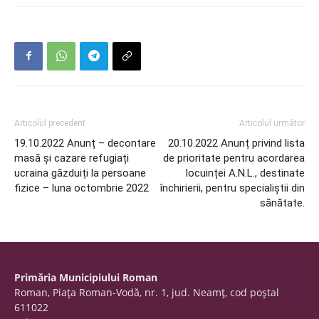
Articolul precedent
Articolul următor
19.10.2022 Anunț – decontare
20.10.2022 Anunț privind lista
masă și cazare refugiați
de prioritate pentru acordarea
ucraina găzduiți la persoane
locuinței A.N.L., destinate
fizice – luna octombrie 2022
închirierii, pentru specialiștii din
sănătate.
Primăria Municipiului Roman
Roman, Piaţa Roman-Vodă, nr. 1, jud. Neamţ, cod poştal
611022