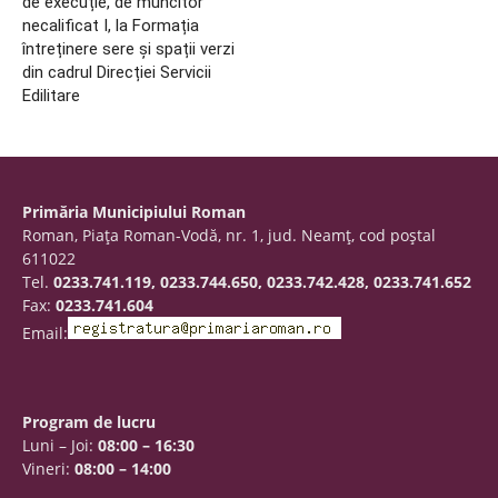
de execuție, de muncitor
necalificat I, la Formația
întreținere sere și spații verzi
din cadrul Direcției Servicii
Edilitare
Primăria Municipiului Roman
Roman, Piaţa Roman-Vodă, nr. 1, jud. Neamţ, cod poştal
611022
Tel.
0233.741.119, 0233.744.650, 0233.742.428, 0233.741.652
Fax:
0233.741.604
Email:
Program de lucru
Luni – Joi:
08:00 – 16:30
Vineri:
08:00 – 14:00