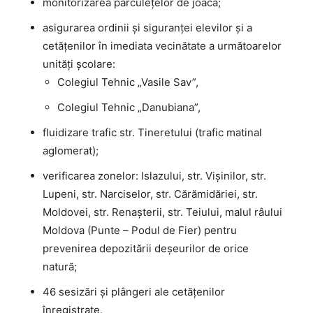
monitorizarea părculețelor de joacă;
asigurarea ordinii şi siguranţei elevilor şi a
cetăţenilor în imediata vecinătate a următoarelor
unităţi şcolare:
Colegiul Tehnic „Vasile Sav”,
Colegiul Tehnic „Danubiana”,
fluidizare trafic str. Tineretului (trafic matinal
aglomerat);
verificarea zonelor: Islazului, str. Vișinilor, str.
Lupeni, str. Narciselor, str. Cărămidăriei, str.
Moldovei, str. Renașterii, str. Teiului, malul râului
Moldova (Punte – Podul de Fier) pentru
prevenirea depozitării deşeurilor de orice
natură;
46 sesizări şi plângeri ale cetăţenilor
înregistrate.