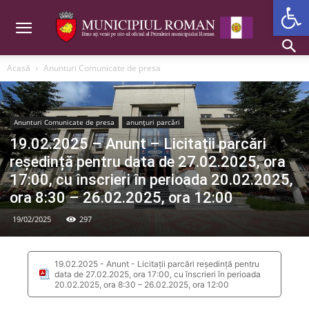
Deschide b
Acasă
Anunturi Comunicate de presa
Anunturi Comunicate de presa
anunțuri parcări
19.02.2025 – Anunt – Licitații parcări
reședință pentru data de 27.02.2025, ora
17:00, cu înscrieri în perioada 20.02.2025,
ora 8:30 – 26.02.2025, ora 12:00
19/02/2025
297
19.02.2025 - Anunt - Licitații parcări reședință pentru
data de 27.02.2025, ora 17:00, cu înscrieri în perioada
20.02.2025, ora 8:30 – 26.02.2025, ora 12:00