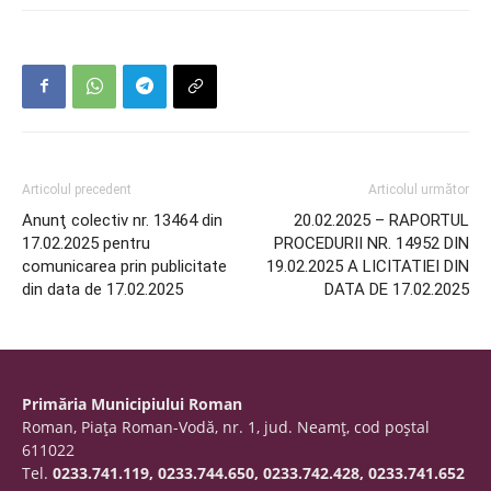
Articolul precedent
Articolul următor
Anunţ colectiv nr. 13464 din
20.02.2025 – RAPORTUL
17.02.2025 pentru
PROCEDURII NR. 14952 DIN
comunicarea prin publicitate
19.02.2025 A LICITATIEI DIN
din data de 17.02.2025
DATA DE 17.02.2025
Primăria Municipiului Roman
Roman, Piaţa Roman-Vodă, nr. 1, jud. Neamţ, cod poştal
611022
Tel.
0233.741.119, 0233.744.650, 0233.742.428, 0233.741.652