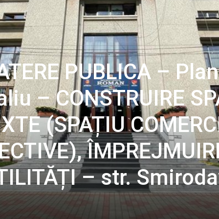
ATERE PUBLICA – Plan
taliu – CONSTRUIRE S
IXTE (SPAȚIU COMERC
ECTIVE), ÎMPREJMUIRE
LITĂȚI – str. Smiroda