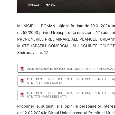
19/01/2024
602
MUNICIPIUL ROMAN inițiază în data de 19.01.2024 pr
nr. 52/2003 privind transparența decizională în adminis
PROPUNERILE PRELIMINARE ALE PLANULUI URBANI
MIXTE (SPAȚIU COMERCIAL ȘI LOCUINȚE COLECTIV
Smirodava, nr. 17
Anunt consultare public PUD FRATOMAS COM SRL - SMIRODAVA 1
P.U.D. PENTRU CONSTRUIRE SPAȚIU CU FUNCȚIUNI MIXTE (SPA
UTILITĂȚI - PARTE SCRISA
P.U.D. PENTRU CONSTRUIRE SPAȚIU CU FUNCȚIUNI MIXTE (SPA
UTILITĂȚI - PARTE DESENATA
Propunerile, sugestiile si opiniile persoanelor intere
de 12.02.2024 la Biroul Unic din cadrul Primăriei Mun