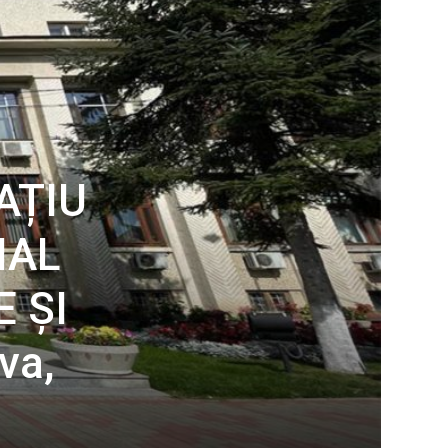
PAȚIU
IAL
 ȘI
va,