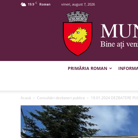
C
19.9
vineri, august 7, 2026
Roman
PRIMĂRIA ROMAN
INFORMAȚ
Acasă
Consultări dezbateri publice
19.01.2024 DEZBATERE PUBL