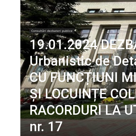
Consultări dezbateri publice
19.01.2024 DEZB
Urbanistic de De
CU FUNCȚIUNI M
ȘI LOCUINȚE COL
RACORDURI LA UTI
nr. 17