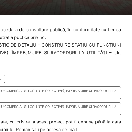
ocedura de consultare publică, în conformitate cu Legea
trația publică privind:
STIC DE DETALIU – CONSTRUIRE SPAȚIU CU FUNCȚIUNI
E), ÎMPREJMUIRE ȘI RACORDURI LA UTILITĂȚI – str.
7
ȚIU COMERCIAL ȘI LOCUINȚE COLECTIVE), ÎMPREJMUIRE ȘI RACORDURI LA
ȚIU COMERCIAL ȘI LOCUINȚE COLECTIVE), ÎMPREJMUIRE ȘI RACORDURI LA
sate, cu privire la acest proiect pot fi depuse până la data
icipiului Roman sau pe adresa de mail: