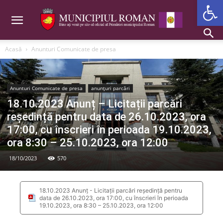
Deschide b
Acasă
Anunturi Comunicate de presa
Anunturi Comunicate de presa
anunțuri parcări
18.10.2023 Anunț – Licitații parcări
reședință pentru data de 26.10.2023, ora
17:00, cu înscrieri în perioada 19.10.2023,
ora 8:30 – 25.10.2023, ora 12:00
18/10/2023
570
18.10.2023 Anunț - Licitații parcări reședință pentru
data de 26.10.2023, ora 17:00, cu înscrieri în perioada
19.10.2023, ora 8:30 – 25.10.2023, ora 12:00