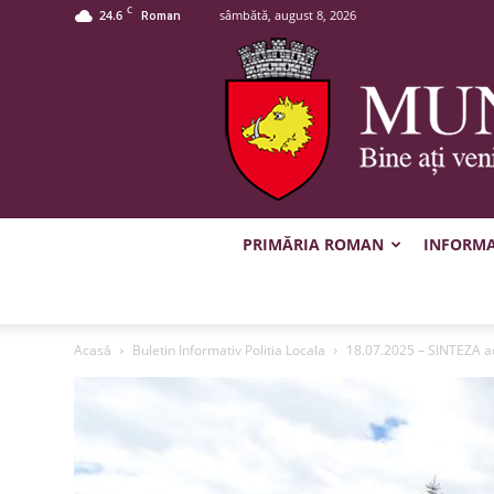
C
24.6
sâmbătă, august 8, 2026
Roman
PRIMĂRIA ROMAN
INFORMAȚ
Acasă
Buletin Informativ Politia Locala
18.07.2025 – SINTEZA ac