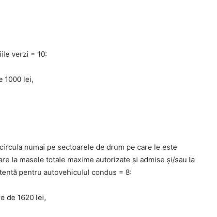
ile verzi = 10:
e 1000 lei,
 circula numai pe sectoarele de drum pe care le este
are la masele totale maxime autorizate şi admise şi/sau la
entă pentru autovehiculul condus = 8:
e de 1620 lei,