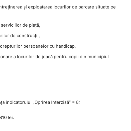
ntreţinerea şi exploatarea locurilor de parcare situate pe
erviciilor de piaţă,
ilor de construcţii,
drepturilor persoanelor cu handicap,
nare a locurilor de joacă pentru copii din municipiul
a indicatorului „Oprirea Interzisă” = 8:
10 lei.