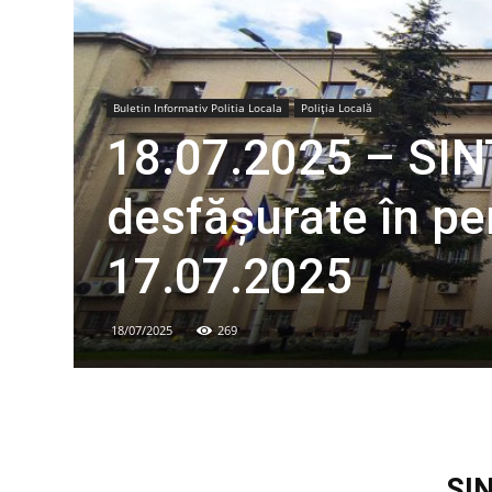
Buletin Informativ Politia Locala
Poliția Locală
18.07.2025 – SINT
desfăşurate în p
17.07.2025
18/07/2025
269
SI