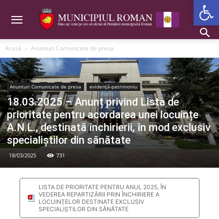
Deschide b
Acasă
Anunturi Comunicate de presa
Anunturi Comunicate de presa
evidență-patrimoniu
18.03.2025 – Anunț privind Lista de
prioritate pentru acordarea unei locuințe
A.N.L., destinată închirierii, în mod exclusiv
specialiștilor din sănătate
18/03/2025
731
LISTA DE PRIORITATE PENTRU ANUL 2025, ÎN
VEDEREA REPARTIZĂRII PRIN ÎNCHIRIERE A
LOCUINȚELOR DESTINATE EXCLUSIV
SPECIALIȘTILOR DIN SĂNĂTATE