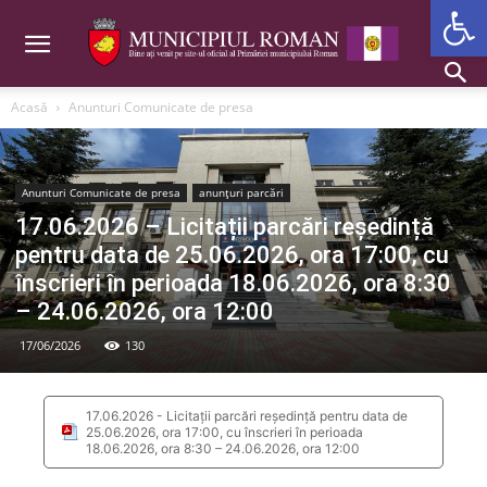
Deschide b
Acasă
Anunturi Comunicate de presa
Anunturi Comunicate de presa
anunțuri parcări
17.06.2026 – Licitații parcări reședință
pentru data de 25.06.2026, ora 17:00, cu
înscrieri în perioada 18.06.2026, ora 8:30
– 24.06.2026, ora 12:00
17/06/2026
130
17.06.2026 - Licitații parcări reședință pentru data de
25.06.2026, ora 17:00, cu înscrieri în perioada
18.06.2026, ora 8:30 – 24.06.2026, ora 12:00