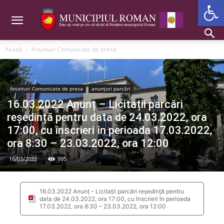
Deschide b
Acasă
Anunturi Comunicate de presa
Anunturi Comunicate de presa
anunțuri parcări
16.03.2022 Anunț – Licitații parcări
reședință pentru data de 24.03.2022, ora
17:00, cu înscrieri în perioada 17.03.2022,
ora 8:30 – 23.03.2022, ora 12:00
16/03/2022
995
16.03.2022 Anunț - Licitații parcări reședință pentru
data de 24.03.2022, ora 17:00, cu înscrieri în perioada
17.03.2022, ora 8:30 – 23.03.2022, ora 12:00