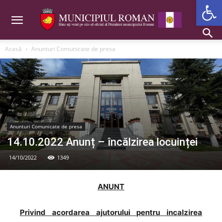
Deschide b
Acasă
Anunturi Comunicate de presa
Anunturi Comunicate de presa
14.10.2022 Anunț – încălzirea locuinței
14/10/2022
1349
ANUNT
Privind acordarea ajutorului pentru incalzirea