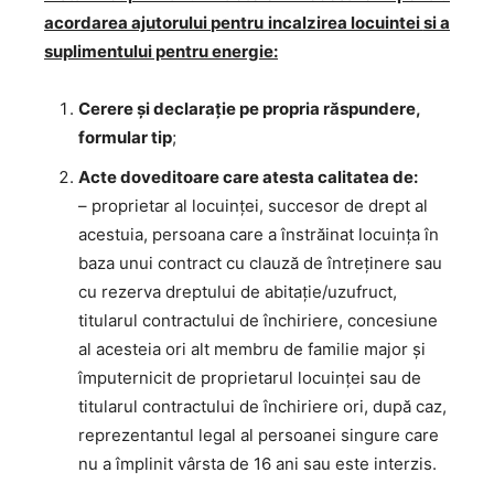
acordarea ajutorului pentru incalzirea locuintei
si a
suplimentului pentru energie:
Cerere şi declaraţie pe propria răspundere,
formular tip
;
Acte doveditoare care atesta calitatea de:
– proprietar al locuinţei, succesor de drept al
acestuia, persoana care a înstrăinat locuinţa în
baza unui contract cu clauză de întreţinere sau
cu rezerva dreptului de abitaţie/uzufruct,
titularul contractului de închiriere, concesiune
al acesteia ori alt membru de familie major şi
împuternicit de proprietarul locuinţei sau de
titularul contractului de închiriere ori, după caz,
reprezentantul legal al persoanei singure care
nu a împlinit vârsta de 16 ani sau este interzis.