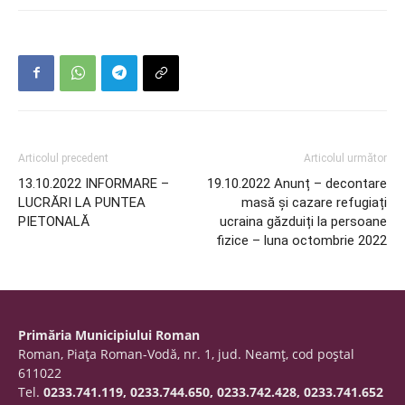
Articolul precedent
Articolul următor
13.10.2022 INFORMARE –
19.10.2022 Anunț – decontare
LUCRĂRI LA PUNTEA
masă și cazare refugiați
PIETONALĂ
ucraina găzduiți la persoane
fizice – luna octombrie 2022
Primăria Municipiului Roman
Roman, Piaţa Roman-Vodă, nr. 1, jud. Neamţ, cod poştal
611022
Tel.
0233.741.119, 0233.744.650, 0233.742.428, 0233.741.652