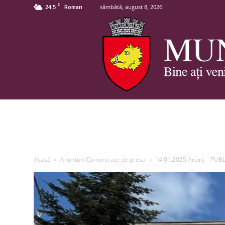
C
24.5
sâmbătă, august 8, 2026
Roman
Acasă
Anunturi Comunicate de presa
14.01.2025 Anunț – PUB